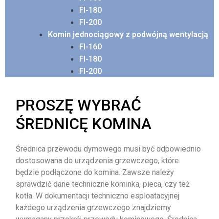
FI-180
FI-200
Komin jednociągowy z podwójną wentylacją
FI-160
FI-180
FI-200
PROSZĘ WYBRAĆ
ŚREDNICĘ KOMINA
Średnica przewodu dymowego musi być odpowiednio
dostosowana do urządzenia grzewczego, które
będzie podłączone do komina. Zawsze należy
sprawdzić dane techniczne kominka, pieca, czy też
kotła. W dokumentacji techniczno esploatacyjnej
każdego urządzenia grzewczego znajdziemy