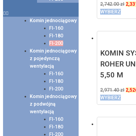
2,742.00
zł
2,33
WYBIERZ
Komin jednociągowy
FI-160
FI-180
FI-200
Komin jednociągowy
KOMIN S
z pojedynczą
ROHER UN
wentylacją
5,50 M
FI-160
FI-180
FI-200
2,971.40
zł
2,52
Komin jednociągowy
WYBIERZ
z podwójną
wentylacją
FI-160
FI-180
FI-200