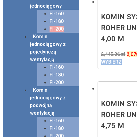
jednociągowy
FI-160
KOMIN S
FI-180
ROHER UN
FI-200
Komin
4,00 M
jednociągowy z
pojedynczą
2,445.26
zł
2,07
wentylacją
WYBIERZ
FI-160
FI-180
FI-200
Komin
jednociągowy z
KOMIN S
podwójną
wentylacją
ROHER UN
FI-160
4,75 M
FI-180
FI-200