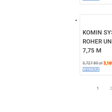
KOMIN S
ROHER UN
7,75 M
3,727.80
zł
3,16
WYBIERZ
1