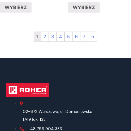
WYBIERZ
WYBIERZ
1
2
3
4
5
6
7
→
02-672 Warszawa, ul. Domaniewska
17/19 lok. 133
+48 796 904 333