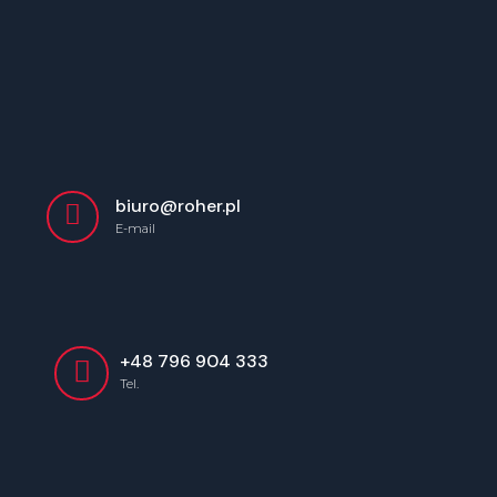
Skip
to
content
biuro@roher.pl
E-mail
+48 796 904 333
Tel.