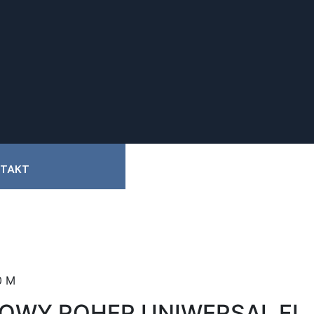
TAKT
0 M
OWY ROHER UNIWERSAL FI