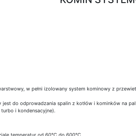
arstwowy, w pełni izolowany system kominowy z przewiet
 do odprowadzania spalin z kotłów i kominków na paliw
turbo i kondensacyjne).
ziale temperatur od 60°C do 600°C.