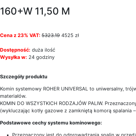
160+W 11,50 M
Cena z 23% VAT:
5323.19
4525
zł
Dostępność:
duża ilość
Wysyłka w:
24 godziny
Szczegóły produktu
Komin systemowy ROHER UNIVERSAL to uniwersalny, trójw
materiałów.
KOMIN DO WSZYSTKICH RODZAJÓW PALIW. Przeznaczony jest
(wykluczając kotły gazowe z zamkniętą komorą spalania – 
Podstawowe cechy systemu kominowego:
Przeznaczony jest do odprowadzania spalin w przed