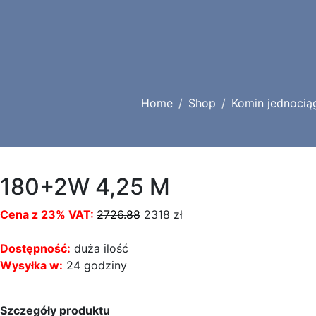
Home
Shop
Komin jednocią
180+2W 4,25 M
Cena z 23% VAT:
2726.88
2318
zł
Dostępność:
duża ilość
Wysyłka w:
24 godziny
Szczegóły produktu