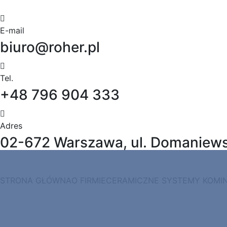
Skip
to
content
E-mail
biuro@roher.pl
Tel.
+48 796 904 333
Adres
02-672 Warszawa, ul. Domaniewsk
STRONA GŁÓWNA
O FIRMIE
CERAMICZNE SYSTEMY KOMI