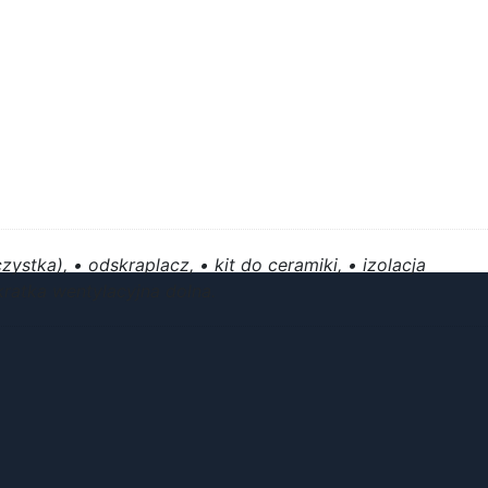
ystka), • odskraplacz, • kit do ceramiki, • izolacja
ratka wentylacyjna dolna.