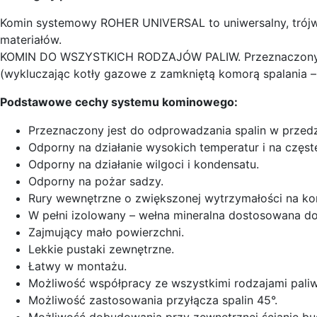
Komin systemowy ROHER UNIVERSAL to uniwersalny, trójw
materiałów.
KOMIN DO WSZYSTKICH RODZAJÓW PALIW. Przeznaczony jest
(wykluczając kotły gazowe z zamkniętą komorą spalania – 
Podstawowe cechy systemu kominowego:
Przeznaczony jest do odprowadzania spalin w przed
Odporny na działanie wysokich temperatur i na częst
Odporny na działanie wilgoci i kondensatu.
Odporny na pożar sadzy.
Rury wewnętrzne o zwiększonej wytrzymałości na kor
W pełni izolowany – wełna mineralna dostosowana do
Zajmujący mało powierzchni.
Lekkie pustaki zewnętrzne.
Łatwy w montażu.
Możliwość współpracy ze wszystkimi rodzajami paliw
Możliwość zastosowania przyłącza spalin 45°.
Możliwość dobudowania przy zewnętrznej ścianie bu