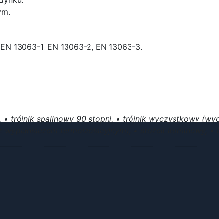
ym.
EN 13063-1, EN 13063-2, EN 13063-3.
• trójnik spalinowy 90 stopni, • trójnik wyczystkowy (wycz
 wypełniaczem termoizolacyjnym), • stożek kominowy, • k