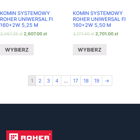
KOMIN SYSTEMOWY
KOMIN SYSTEMOWY
ROHER UNIWERSAL FI
ROHER UNIWERSAL FI
160+2W 5,25 M
160+2W 5,50 M
3,067.26
zł
2,607.00
zł
3,177.40
zł
2,701.00
zł
WYBIERZ
WYBIERZ
1
2
3
4
…
17
18
19
→