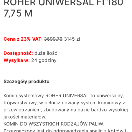
ROHER UNIWERSAL FI 180
7,75 M
Cena z 23% VAT:
3699.76
3145
zł
Dostępność:
duża ilość
Wysyłka w:
24 godziny
Szczegóły produktu
Komin systemowy ROHER UNIVERSAL to uniwersalny,
trójwarstwowy, w pełni izolowany system kominowy z
przewietrzaniem, zbudowany na bazie bardzo wysokiej
jakości materiałów.
KOMIN DO WSZYSTKICH RODZAJÓW PALIW.
Przeznaczony jest do odprowadzania spalin z kotłów i