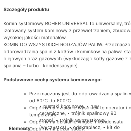
Szczegóły produktu
Komin systemowy ROHER UNIVERSAL to uniwersalny, tró
izolowany system kominowy z przewietrzaniem, zbudow
wysokiej jakości materiałów.
KOMIN DO WSZYSTKICH RODZAJÓW PALIW. Przeznaczon
odprowadzania spalin z kotłów i kominków na paliwa stał
olejowych oraz gazowych (wykluczając kotły gazowe z
spalania – turbo i kondensacyjne).
Podstawowe cechy systemu kominowego:
Przeznaczony jest do odprowadzania spalin 
od 60°C do 600°C.
• pustaki kominowe, • rury
Odporny na działanie wysokich temperatur i 
ceramiczne, • trójnik spalinowy 90
temperatury.
stopni, • trójnik wyczystkowy
Odporny na działanie wilgoci i kondensatu.
(wyczystka), • odskraplacz, • kit do
Elementy
Odporny na pożar sadzy.