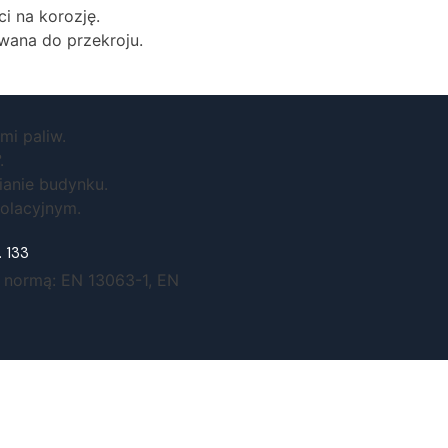
i na korozję.
wana do przekroju.
mi paliw.
.
ianie budynku.
olacyjnym.
. 133
normą: EN 13063-1, EN