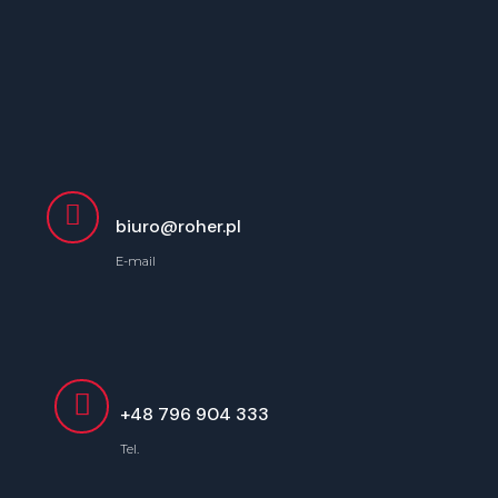
Skip
to
content
biuro@roher.pl
E-mail
+48 796 904 333
Tel.