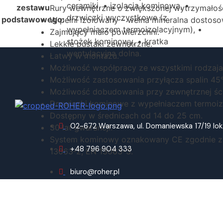
ceramiki, • izolacja kominowa, •
zestawu
Rury wewnętrzne o zwiększonej wytrzymałośc
drzwiczki wyczystkowe (z
podstawowego:
W pełni izolowany – wełna mineralna dostoso
wypełniaczem termoizolacyjnym), •
Zajmujący mało powierzchni.
stożek kominowy, • kratka
Lekkie pustaki zewnętrzne.
wentylacyjna dolna.
Łatwy w montażu.
Możliwość współpracy ze wszystkimi rodzaja
Możliwość zastosowania przyłącza spalin 45°
Możliwość dobudowania przy zewnętrznej śc
Drzwiczki kominowe z wypełniaczem termoiz
Dostępny w średnicach od 14 do 25 cm.
02-672 Warszawa, ul. Domaniewska 17/19 lok
30 lat gwarancji.
System kominowy oznakowany CE zgodnie z 
+48 796 904 333
13063-2, EN 13063-3.
biuro@roher.pl