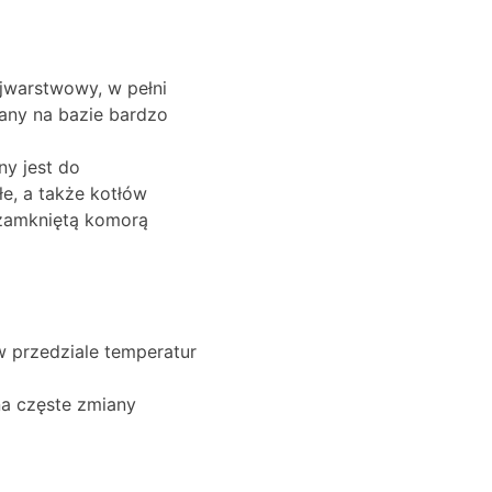
jwarstwowy, w pełni
any na bazie bardzo
y jest do
e, a także kotłów
 zamkniętą komorą
w przedziale temperatur
na częste zmiany