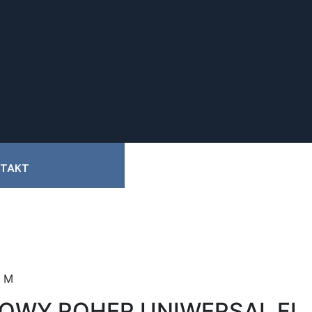
TAKT
0 M
OWY ROHER UNIWERSAL FI