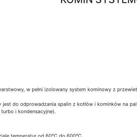
arstwowy, w pełni izolowany system kominowy z przewiet
 do odprowadzania spalin z kotłów i kominków na paliw
turbo i kondensacyjne).
ziale temperatur od 60°C do 600°C.