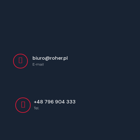
Skip
to
content
biuro@roher.pl
E-mail
+48 796 904 333
Tel.