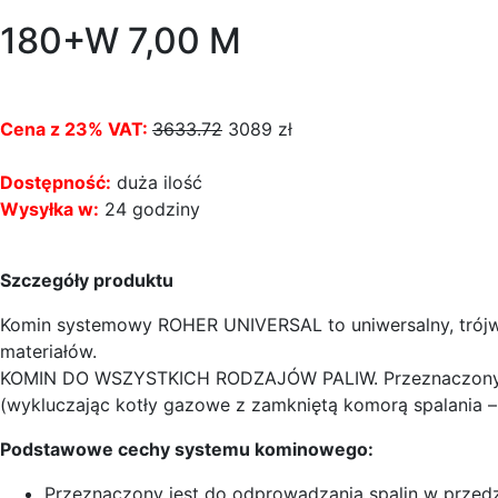
180+W 7,00 M
Cena z 23% VAT:
3633.72
3089
zł
Dostępność:
duża ilość
Wysyłka w:
24 godziny
Szczegóły produktu
Komin systemowy ROHER UNIVERSAL to uniwersalny, trójw
materiałów.
KOMIN DO WSZYSTKICH RODZAJÓW PALIW. Przeznaczony jest
(wykluczając kotły gazowe z zamkniętą komorą spalania – 
Podstawowe cechy systemu kominowego:
Przeznaczony jest do odprowadzania spalin w przed