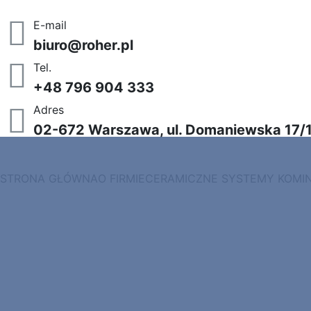
Skip
to
E-mail
content
biuro@roher.pl
Tel.
+48 796 904 333
Adres
02-672 Warszawa, ul. Domaniewska 17/1
STRONA GŁÓWNA
O FIRMIE
CERAMICZNE SYSTEMY KOMI