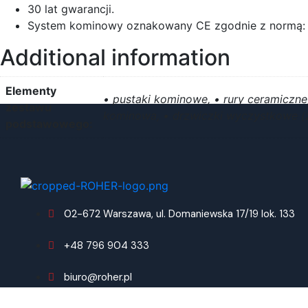
30 lat gwarancji.
System kominowy oznakowany CE zgodnie z normą: 
Additional information
Elementy
• pustaki kominowe, • rury ceramiczne, 
zestawu
kominowa, • drzwiczki wyczystkowe (z
podstawowego:
02-672 Warszawa, ul. Domaniewska 17/19 lok. 133
+48 796 904 333
biuro@roher.pl