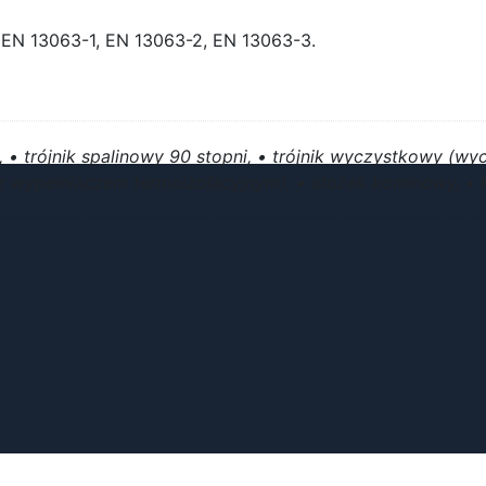
EN 13063-1, EN 13063-2, EN 13063-3.
• trójnik spalinowy 90 stopni, • trójnik wyczystkowy (wycz
 wypełniaczem termoizolacyjnym), • stożek kominowy, • k