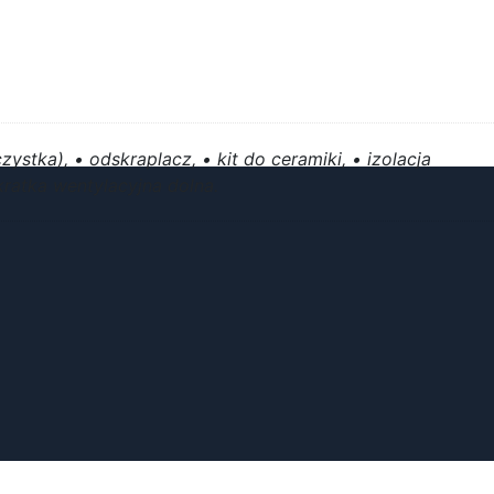
ystka), • odskraplacz, • kit do ceramiki, • izolacja
ratka wentylacyjna dolna.