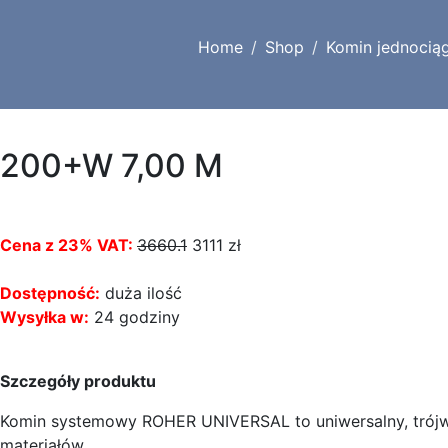
Home
Shop
Komin jednocią
200+W 7,00 M
Cena z 23% VAT:
3660.1
3111
zł
Dostępność:
duża ilość
Wysyłka w:
24 godziny
Szczegóły produktu
Komin systemowy ROHER UNIVERSAL to uniwersalny, trójw
materiałów.